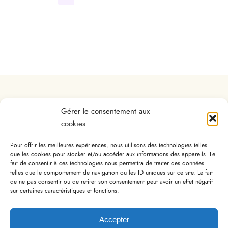
Agence de Paris
Gérer le consentement aux
cookies
Pour offrir les meilleures expériences, nous utilisons des technologies telles
223 boulevard Pereire, 75017 Paris
que les cookies pour stocker et/ou accéder aux informations des appareils. Le
fait de consentir à ces technologies nous permettra de traiter des données
2 Ternes à 800m -
1 Porte Maillot à 500m -
telles que le comportement de navigation ou les ID uniques sur ce site. Le fait
de ne pas consentir ou de retirer son consentement peut avoir un effet négatif
C Neuilly Porte Maillot à 400m
sur certaines caractéristiques et fonctions.
+33 (0)1 58 22 21 11
agence@auvray-boracay.com
Accepter