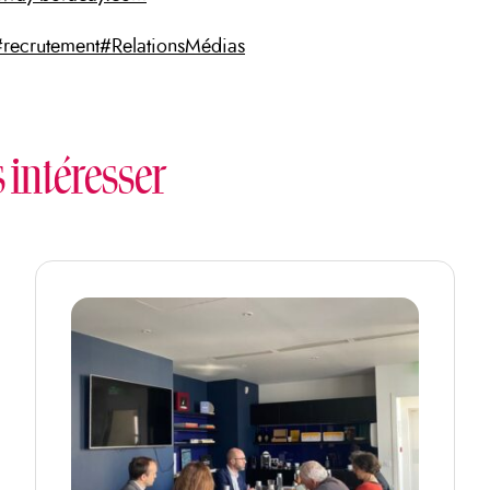
#recrutement
#RelationsMédias
s intéresser