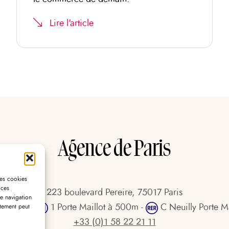
Lire l'article
Agence de Paris
les cookies
 ces
223 boulevard Pereire, 75017 Paris
e navigation
 à 800m -
1 Porte Maillot à 500m -
C Neuilly Porte M
ntement peut
+33 (0)1 58 22 21 11