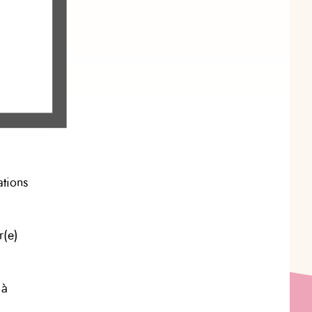
ations
r(e)
 à