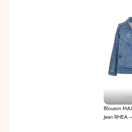
1.
Bl
Blouson MAX
Jean RHEA –