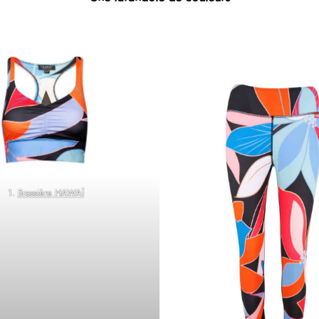
1.
Brassière HAWAÏ