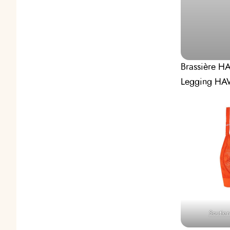
Brassière H
Legging HA
Soutie