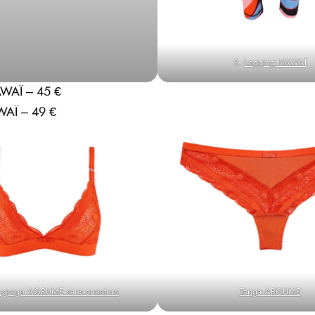
2.
Legging HAWAÏ
AWAÏ – 45 €
WAÏ – 49 €
n-gorge AGRUME sans armature
Tanga ARGUME