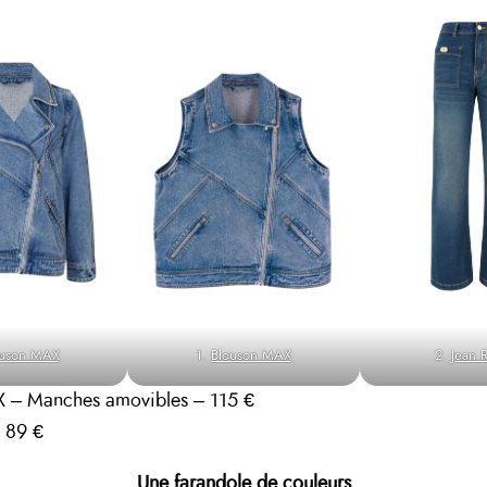
ouson MAX
1.
Blouson MAX
2.
Jean
 – Manches amovibles – 115 €
 89 €
Une farandole de couleurs