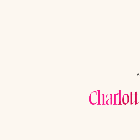
A
Charlott