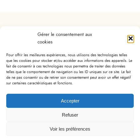
Agence de Paris
Gérer le consentement aux
cookies
Pour offrir les meilleures expériences, nous utilisons des technologies telles
223 boulevard Pereire, 75017 Paris
que les cookies pour stocker et/ou accéder aux informations des appareils. Le
fait de consentir à ces technologies nous permettra de traiter des données
2 Ternes à 800m -
1 Porte Maillot à 500m -
telles que le comportement de navigation ou les ID uniques sur ce site. Le fait
de ne pas consentir ou de retirer son consentement peut avoir un effet négatif
C Neuilly Porte Maillot à 400m
sur certaines caractéristiques et fonctions.
+33 (0)1 58 22 21 11
agence@auvray-boracay.com
Accepter
Refuser
Plan du site
Voir les préférences
RGPD
Nous contacter